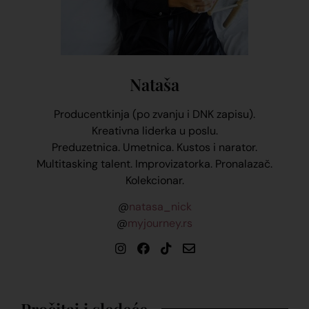
Nataša
Producentkinja (po zvanju i DNK zapisu).
Kreativna liderka u poslu.
Preduzetnica. Umetnica. Kustos i narator.
Multitasking talent. Improvizatorka. Pronalazač.
Kolekcionar.
@
natasa_nick
@
myjourney.rs
Pročitaj i sledeće