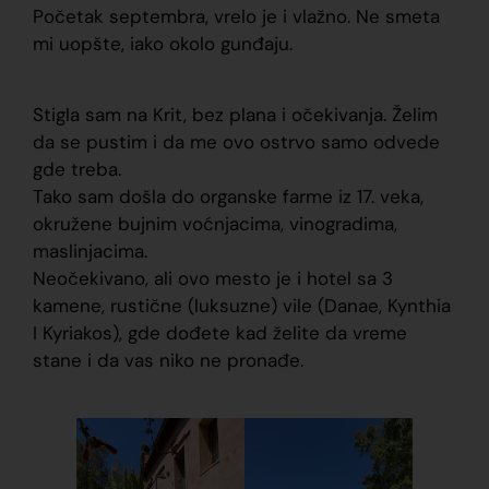
Početak septembra, vrelo je i vlažno. Ne smeta
mi uopšte, iako okolo gunđaju.
Stigla sam na Krit, bez plana i očekivanja. Želim
da se pustim i da me ovo ostrvo samo odvede
gde treba.
Tako sam došla do organske farme iz 17. veka,
okružene bujnim voćnjacima, vinogradima,
maslinjacima.
Neočekivano, ali ovo mesto je i hotel sa 3
kamene, rustične (luksuzne) vile (Danae, Kynthia
I Kyriakos), gde dođete kad želite da vreme
stane i da vas niko ne pronađe.