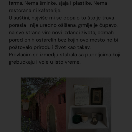
farma. Nema šminke, sjaja i plastike. Nema
restorana ni kafeterije.
U suštini, najviše mi se dopalo to što je trava
porasla i nije uredno ošišana, grmlje je čupavo,
na sve strane vire novi izdanci života, odmah
pored onih ostarelih bez kojih ovo mesto ne bi
poštovalo prirodu i život kao takav.
Provlačim se izmedju stabala sa pupoljcima koji
grebuckaju i vole u isto vreme.