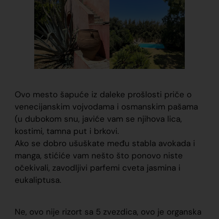
Ovo mesto šapuće iz daleke prošlosti priče o
venecijanskim vojvodama i osmanskim pašama
(u dubokom snu, javiće vam se njihova lica,
kostimi, tamna put i brkovi.
Ako se dobro ušuškate među stabla avokada i
manga, stićiće vam nešto što ponovo niste
očekivali, zavodljivi parfemi cveta jasmina i
eukaliptusa.
Ne, ovo nije rizort sa 5 zvezdica, ovo je organska