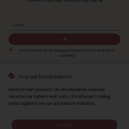
Email adrese se ne ustupaju trećim licima ni pod kojim
uslovima.
Ovaj sajt koristi kolačiće
Kolačići nam pomažu da obezbedimo najbolje
iskustvo na našem web sajtu. Korišćenjem našeg
sajta saglasni ste sa upotrebom kolačića.
© 2023 -
2026.
My journey
POLITIKA PRIVATNOSTI
U redu
USLOVI KORIŠĆENJA