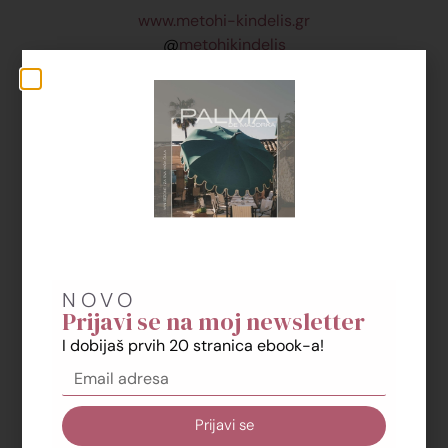
www.metohi-kindelis.gr
@
metohikindelis
Likovi i događaji u ovoj priči su delimično izmišljeni. Bilo
kakva prividna sličnost sa stvarnim osobama ili
događajima je bila namera autora, ali može biti i
slučajnost ili rezultat Vaše vlastite uznemirene mašte.
NOVO
Prijavi se na moj newsletter
I dobijaš prvih 20 stranica ebook-a!
Prijavi se