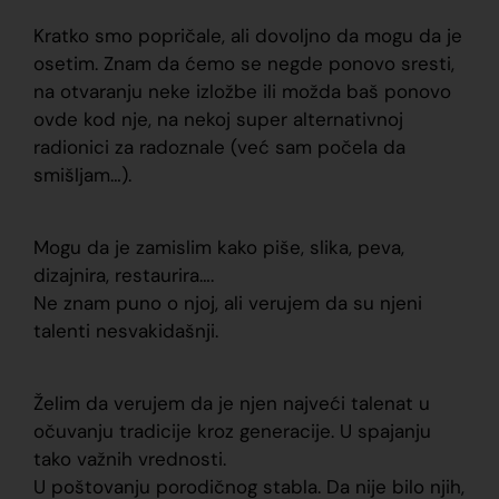
Kratko smo popričale, ali dovoljno da mogu da je
osetim. Znam da ćemo se negde ponovo sresti,
na otvaranju neke izložbe ili možda baš ponovo
ovde kod nje, na nekoj super alternativnoj
radionici za radoznale (već sam počela da
smišljam…).
Mogu da je zamislim kako piše, slika, peva,
dizajnira, restaurira….
Ne znam puno o njoj, ali verujem da su njeni
talenti nesvakidašnji.
Želim da verujem da je njen najveći talenat u
očuvanju tradicije kroz generacije. U spajanju
tako važnih vrednosti.
U poštovanju porodičnog stabla. Da nije bilo njih,