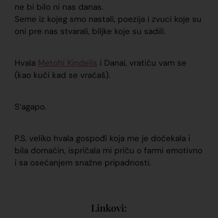
ne bi bilo ni nas danas.
Seme iz kojeg smo nastali, poezija i zvuci koje su
oni pre nas stvarali, biljke koje su sadili.
Hvala
Metohi Kindelis
i Danai, vratiću vam se
(kao kući kad se vraćaš).
S‘agapo.
P.S. veliko hvala gospođi koja me je dočekala i
bila domaćin, ispričala mi priču o farmi emotivno
i sa osećanjem snažne pripadnosti.
Linkovi: