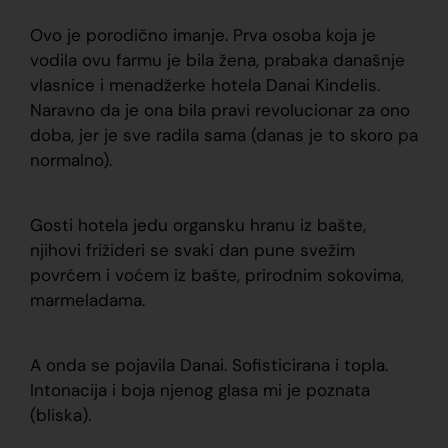
Ovo je porodično imanje. Prva osoba koja je
vodila ovu farmu je bila žena, prabaka današnje
vlasnice i menadžerke hotela Danai Kindelis.
Naravno da je ona bila pravi revolucionar za ono
doba, jer je sve radila sama (danas je to skoro pa
normalno).
Gosti hotela jedu organsku hranu iz bašte,
njihovi frižideri se svaki dan pune svežim
povrćem i voćem iz bašte, prirodnim sokovima,
marmeladama.
A onda se pojavila Danai. Sofisticirana i topla.
Intonacija i boja njenog glasa mi je poznata
(bliska).