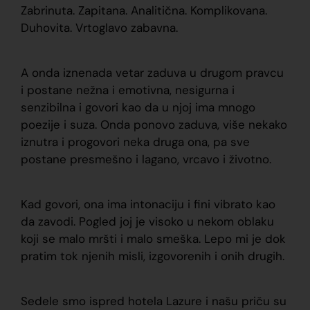
Zabrinuta. Zapitana. Analitična. Komplikovana.
Duhovita. Vrtoglavo zabavna.
A onda iznenada vetar zaduva u drugom pravcu
i postane nežna i emotivna, nesigurna i
senzibilna i govori kao da u njoj ima mnogo
poezije i suza. Onda ponovo zaduva, više nekako
iznutra i progovori neka druga ona, pa sve
postane presmešno i lagano, vrcavo i životno.
Kad govori, ona ima intonaciju i fini vibrato kao
da zavodi. Pogled joj je visoko u nekom oblaku
koji se malo mršti i malo smeška. Lepo mi je dok
pratim tok njenih misli, izgovorenih i onih drugih.
Sedele smo ispred hotela Lazure i našu priču su