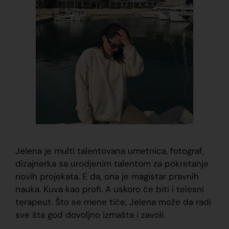
Jelena je multi talentovana umetnica, fotograf,
dizajnerka sa urodjenim talentom za pokretanje
novih projekata. E da, ona je magistar pravnih
nauka. Kuva kao profi. A uskoro će biti i telesni
terapeut. Što se mene tiče, Jelena može da radi
sve šta god dovoljno izmašta i zavoli.