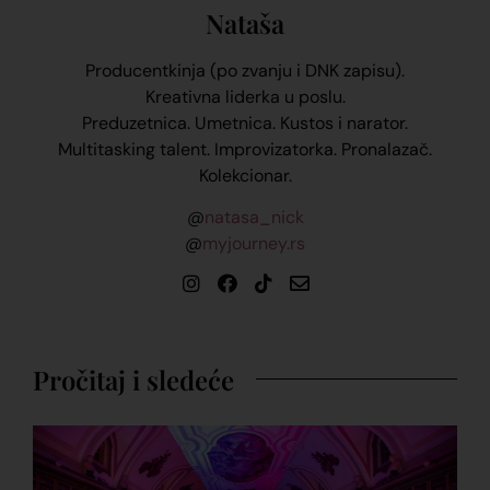
Nataša
Producentkinja (po zvanju i DNK zapisu).
Kreativna liderka u poslu.
Preduzetnica. Umetnica. Kustos i narator.
Multitasking talent. Improvizatorka. Pronalazač.
Kolekcionar.
@
natasa_nick
@
myjourney.rs
Pročitaj i sledeće