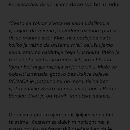
Podseća nas da verujemo da će sve biti u redu.
“Često se tokom života od sebe udaljimo, a
vjerujem da vrijeme provedeno uz more pomaže
da se vratimo sebi. More nas podsjeća na to
koliko je važno da utišamo misli, osluškujemo
sebe, pratimo najdublje želje i instinkte. BURA je
turbulentni vjetar sa kopna. Jak, suv i hladan.
Vjetar koji naglo mijenja smjer i brzinu. Može se
pojaviti iznenada, gotovo bez ikakve najave.
BONACA je potpuno mirno more, tišina bez
vjetra, zatišje. Svako od nas u sebi nosi i Buru i
Bonacu, život je od takvih trenutaka satkan…”
Godinama pratim njen profil, ljuljam se na tim
talasima i čeznem za dalekim horizontima, a
svaku poruku na fotografiji osećam kao da je