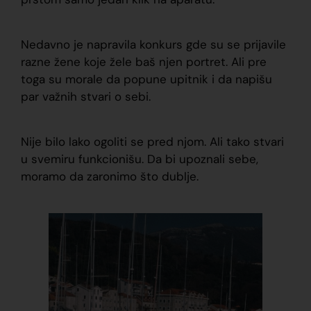
Nedavno je napravila konkurs gde su se prijavile
razne žene koje žele baš njen portret. Ali pre
toga su morale da popune upitnik i da napišu
par važnih stvari o sebi.
Nije bilo lako ogoliti se pred njom. Ali tako stvari
u svemiru funkcionišu. Da bi upoznali sebe,
moramo da zaronimo što dublje.