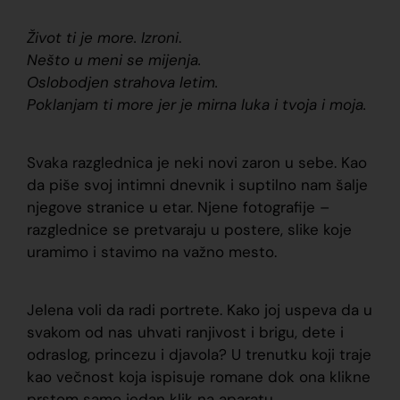
Život ti je more. Izroni
.
Nešto u meni se mijenja.
Oslobodjen strahova letim.
Poklanjam ti more jer je mirna luka i tvoja i moja.
Svaka razglednica je neki novi zaron u sebe. Kao
da piše svoj intimni dnevnik i suptilno nam šalje
njegove stranice u etar. Njene fotografije –
razglednice se pretvaraju u postere, slike koje
uramimo i stavimo na važno mesto.
Jelena voli da radi portrete. Kako joj uspeva da u
svakom od nas uhvati ranjivost i brigu, dete i
odraslog, princezu i djavola? U trenutku koji traje
kao večnost koja ispisuje romane dok ona klikne
prstom samo jedan klik na aparatu.