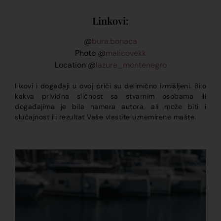
Linkovi:
@
bura.bonaca
Photo @
malicovekk
Location @
lazure_montenegro
Likovi i događaji u ovoj priči su delimično izmišljeni. Bilo
kakva prividna sličnost sa stvarnim osobama ili
događajima je bila namera autora, ali može biti i
slučajnost ili rezultat Vaše vlastite uznemirene mašte.