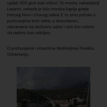
upijali 300 god stari zidovi. To mesto, nekadašnji
Lazaret, nekada je bilo morska kapija grada
Herceg Novi i čitavog zaliva. E tu smo pričale o
putovanjima kroz sebe, o dozvolama i
zabranama da doživimo sebe i ono što volimo
da radimo kao ozbiljno.
O profesijama i strastima. Roditeljima. Poreklu.
Odrastanju.