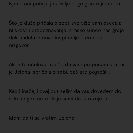
Njene oči pričaju još življe nego glas koji pratim.
Što je duže pričala o sebi, sve više sam osećala
bliskost i prepoznavanje. Zimsko sunce nas greje
dok nadolaze nove inspiracije i teme za
razgovor.
Ako ste očekivali da ću da vam prepričam šta mi
je Jelena ispričala o sebi, baš ste pogrešili.
Kao i inače, i ovaj put želim da vas dovedem do
adrese gde ćete dalje sami da istražujete.
Idem da ti se vratim, Jelena.