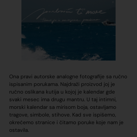
Ona pravi autorske analogne fotografije sa ručno
ispisanim porukama. Najdraži proizvod joj je
ručno oslikana kutija u kojoj je kalendar gde
svaki mesec ima drugu mantru. U taj intimni,
morski kalendar sa mirisom boja, ostavljamo
tragove, simbole, stihove. Kad sve ispišemo,
okrećemo stranice i čitamo poruke koje nam je
ostavila.