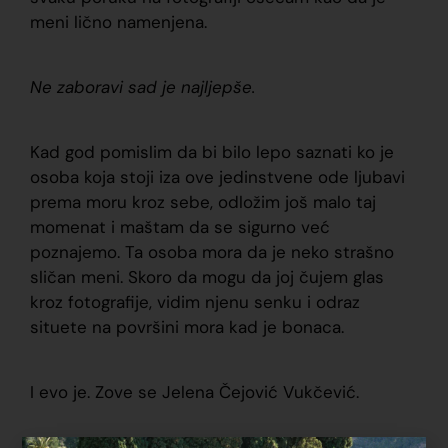
meni lično namenjena.
Ne zaboravi sad je najljepše.
Kad god pomislim da bi bilo lepo saznati ko je
osoba koja stoji iza ove jedinstvene ode ljubavi
prema moru kroz sebe, odložim još malo taj
momenat i maštam da se sigurno već
poznajemo. Ta osoba mora da je neko strašno
sličan meni. Skoro da mogu da joj čujem glas
kroz fotografije, vidim njenu senku i odraz
situete na površini mora kad je bonaca.
I evo je. Zove se Jelena Čejović Vukčević.