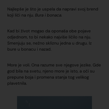
Najlepše je što je uspela da napravi svoj brend
koji liči na nju.
Bura i bonaca.
Kad bi život mogao da oponaša obe pojave
odjednom, to bi nekako najviše ličilo na nju.
Smenjuju se, nežno skliznu jedna u drugu. Iz
bure u bonacu i nazad.
More je voli. Ona razume sve njegove jezike. Gde
god bila na svetu, njeno more je isto, a oči su
prepune boja i promena stanja tog velikog
plavetnila.